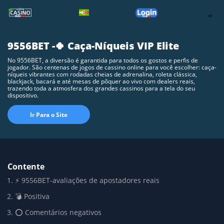
=
9556BET -🍀 Caça-Níqueis VIP Elite
No 9556BET, a diversão é garantida para todos os gostos e perfis de
jogador. São centenas de jogos de cassino online para você escolher: caça-
níqueis vibrantes com rodadas cheias de adrenalina, roleta clássica,
blackjack, bacará e até mesas de pôquer ao vivo com dealers reais,
trazendo toda a atmosfera dos grandes cassinos para a tela do seu
dispositivo.
Ir Para o Site
Contente
⚡ 9556BET-avaliações de apostadores reais
💣 Positiva
⭕ Comentários negativos